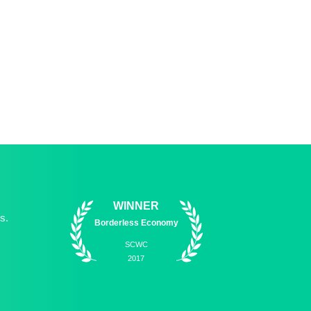
WINNER
s.
Borderless Economy
SCWC
2017