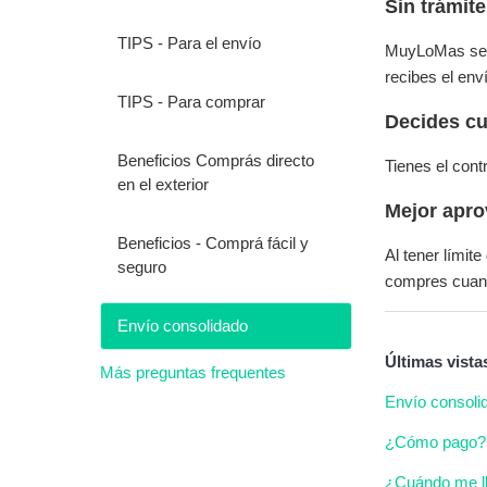
Sin trámit
TIPS - Para el envío
MuyLoMas se e
recibes el enví
TIPS - Para comprar
Decides cu
Beneficios Comprás directo
Tienes el contr
en el exterior
Mejor apro
Beneficios - Comprá fácil y
Al tener lími
seguro
compres cuand
Envío consolidado
Últimas vista
Más preguntas frequentes
Envío consoli
¿Cómo pago?
¿Cuándo me l