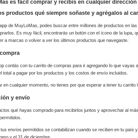
s es fácil comprar y recibís en cualquier dirección 
os productos qué siempre soñaste y agrégalos al car
a app de MuyLoMas, podes buscar entre millones de productos en las 
prarlos. Es muy fácil, encontrarás un botón con el ícono de la lupa, q
er a marcas o volver a ver los últimos productos que navegaste.
u compra
pp contás con tu carrito de compras para ir agregando lo que vayas 
el total a pagar por los productos y los costos de envío incluidos.
en cualquier momento, no tienes por que esperar a tener tu carrito l
ión y envío
ductos qué hayas comprado para recibirlos juntos y aprovechar al m
permitidos.
tus envíos permitidos se contabilizan cuando se reciben en tu país
enero y el 31 de diciembre.