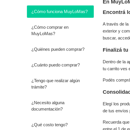
En MuyLoMa
¿Cómo funciona MuyLoMas?
Encontrá l
A través de l
¿Cómo comprar en
exterior y com
MuyLoMas?
buscar, acced
¿Quiénes pueden comprar?
Finalizá t
Dentro de la a
¿Cuánto puedo comprar?
tu carrito ves 
Podés comprár 
¿Tengo que realizar algún
trámite?
Consolidac
¿Necesito alguna
Elegí los pro
documentación?
de tus envíos 
Recuerda que 
¿Qué costo tengo?
entre el 1 de 