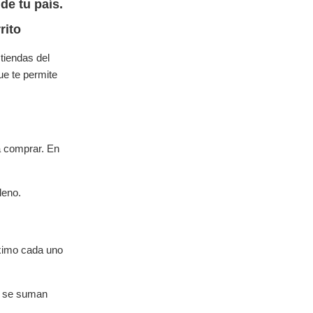
de tu país.
rito
tiendas del
ue te permite
a comprar. En
leno.
áximo cada uno
 y se suman